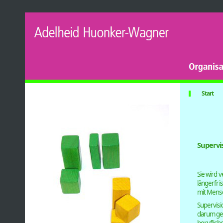
Start
­Supervis
Sie wird v
längerfri
mit Mensc
Supervisi
darum ge