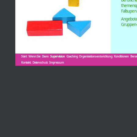
berufliche
themenspe
Fallsuperv
Angeboten
Gruppen-
Start
Wenn Sie
Dann
Supervision
Coaching
Organisations-entwicklung
Konditionen
Berat
Kontakt
Datenschutz
Impressum