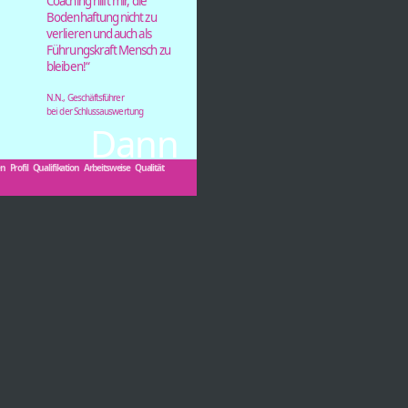
Coaching hilft mir, die
Bodenhaftung nicht zu
verlieren und auch als
Führungskraft Mensch zu
bleiben!“
N.N., Geschäftsführer
bei der Schlussauswertung
Dann
en
Profil
Qualifikation
Arbeitsweise
Qualität