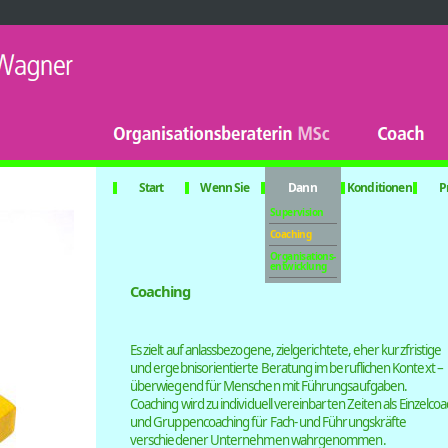
Start
Wenn Sie
Dann
Konditionen
P
Supervision
Coaching
Organisations-
entwicklung
­Coaching
Es zielt auf anlassbezogene, zielgerichtete, eher kurzfristige
und ergebnisorien­tierte Beratung im beruflichen Kontext –
überwiegend für Menschen mit Führungsaufgaben.
Coaching wird zu individuell vereinbarten Zeiten als Einzelcoac
und Gruppencoaching für Fach- und Führungskräfte
verschiedener Unternehmen wahrgenommen. ­