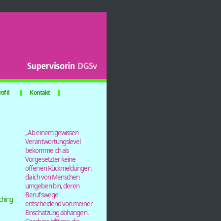
rofil
Kontakt
„Ab einem­ gewissen
Verantwortu­ngslevel
bekomme ich als
Vorgesetzter keine
offenen Rückmeldungen,
da ich von Menschen
umgeben bin, deren
Berufswege
hing ­
entscheidend von meiner
Einschätzung abhängen.